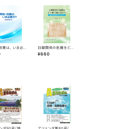
改憲は、 いま必要
日韓関係の危機をどう
乗り越えるか？ ー植民
0
¥660
地支配責任のとりかた
ー
ンダ90号（特集：
アジェンダ第80号（特