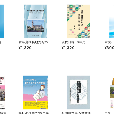
ー韓
韓半島植民地支配の不
現代日韓60年史 ―朝
軍拡・
ざす国
法性 —大韓帝国中立宣
鮮停戦体制を終戦・平
か？
¥1,320
¥1,320
¥30
言と「不法強占」—
和へ
（特集：
福祉の仕事で35年働
外国籍市民の参政権を
アジェ