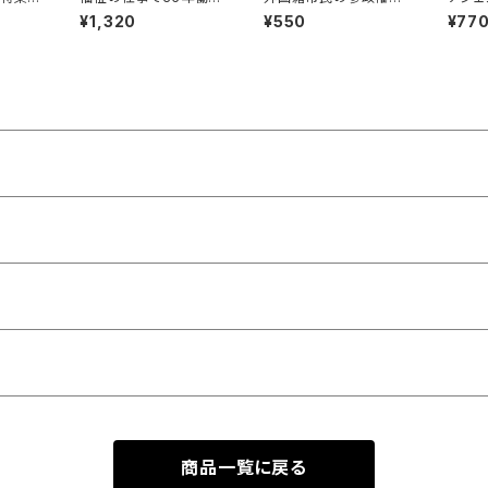
き 東電の原発事故で
考える連続講座
戦争す
¥1,320
¥550
¥77
人生が変わってしまっ
「民主
た 菅野みずえさんの
お話
商品一覧に戻る