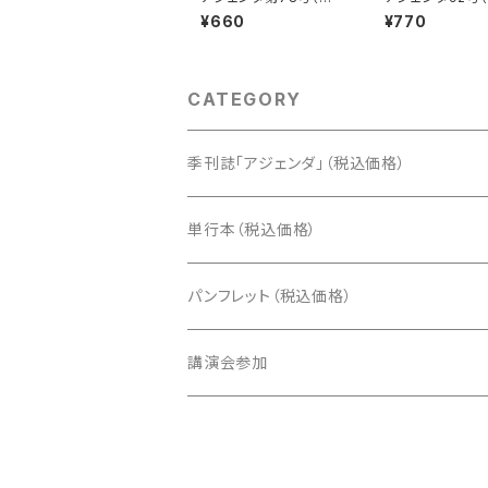
集：9条改憲は何をもた
排外主義と闘う）
¥660
¥770
らすのか？）
CATEGORY
季刊誌「アジェンダ」（税込価格）
単行本（税込価格）
パンフレット（税込価格）
講演会参加