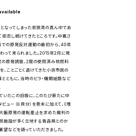
available
となってしまった若狭湾の真ん中であ
て拒否し続けてきたところです。中嶌さ
浜での原発反対運動の最初から、40年
って来られました。2015年2月に発
度の原発誘致、2度の使用済み核燃料
を、ことごとく退けてきた小浜市民の
演とともに、当時のビラ・機関紙類など
。
ていたこの旧版に、このたび新たに中
ビュー（８頁分）を巻末に加えて、《増
。大飯原発の運転差止を求めた裁判の
や、核施設が多く立地する青森県とのか
展望などを語っていただきました。