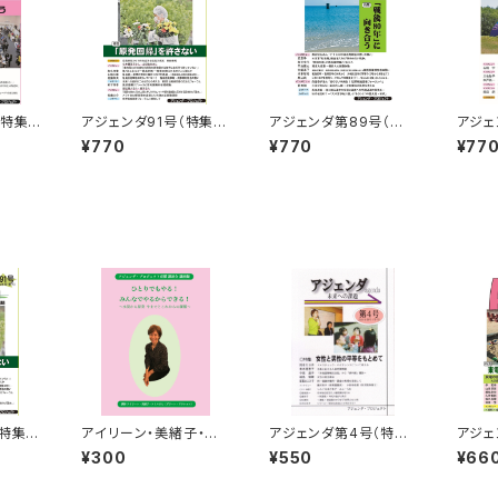
（特集：
アジェンダ91号（特集：
アジェンダ第89号（特
アジェ
「原発回帰」を許さない）
集：「戦後80年」に向き
戦争す
¥770
¥770
¥77
合う）
「民主
特集：
アイリーン・美緒子・ス
アジェンダ第4号（特集：
アジェ
さない）
ミスさん 講演録 ひ
女性と男性の平等をも
集：東
¥300
¥550
¥66
とりでもやる！ みんな
とめて）
事故か
でやるからできる！ ―