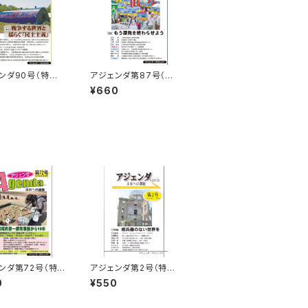
ンダ90号（特集：
アジェンダ第87号（特
る世界と揺らぐ
集：もう原発を終わらせ
0
¥660
主義」）
よう）
ンダ第72号（特
アジェンダ第2号（特集：
電福島第一原発
核兵器のない世界を）
0
¥550
ら10年）