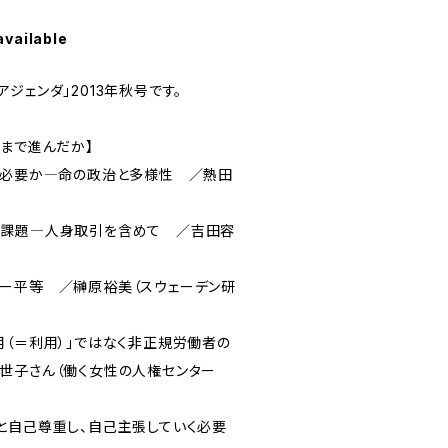
available
ジェンダ」2013年秋号です。
こまで進んだか】
ぜ必要か―命の政治と多様性 ／熱田
と課題―人身取引を含めて ／吉田容
ー平等 ／榊原裕美（スウェーデン研
（＝利用）」ではなく非正規労働者の
佳世子さん（働く女性の人権センター
と自己尊重し、自己主張していく必要