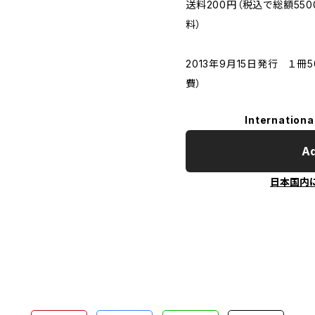
送料200円（税込で総額5
料）
2013年9月15日発行 １冊
費）
Internationa
Ad
日本国内