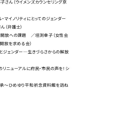
子さん（ウイメンズカウンセリング京
・マイノリティにとってのジェンダー
ん（弁護士）
と開放への課題 ／垣渕幸子（女性会
の開放を求める会）
ムとジェンダー―生きづらさからの解放
リニューアルに府民・市民の声を！シ
承～ひめゆり平和祈念資料館を訪ね