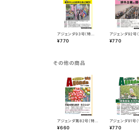
アジェンダ93号（特集：
アジェンダ92号
軍事中心の経済社会に
排外主義と闘う）
¥770
¥770
NO!）
その他の商品
アジェンダ第82号（特
アジェンダ91号（
集：持続可能な経済・社
「原発回帰」を許
¥660
¥770
会とは？）