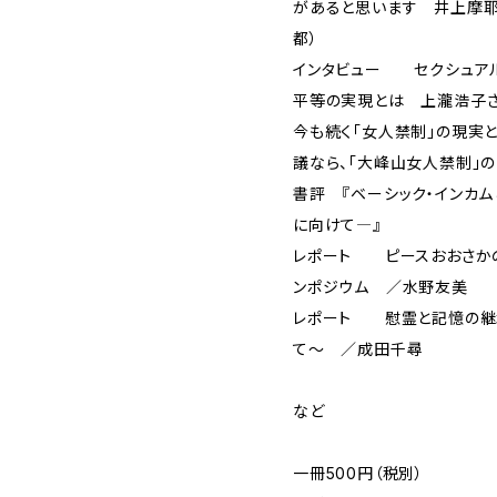
があると思います 井上摩耶
都）
インタビュー セクシュアル
平等の実現とは 上瀧浩子さ
今も続く「女人禁制」の現実
議なら、「大峰山女人禁制」
書評 『ベーシック・インカ
に向けて―』
レポート ピースおおさかの
ンポジウム ／水野友美
レポート 慰霊と記憶の継
て～ ／成田千尋
など
一冊500円（税別）