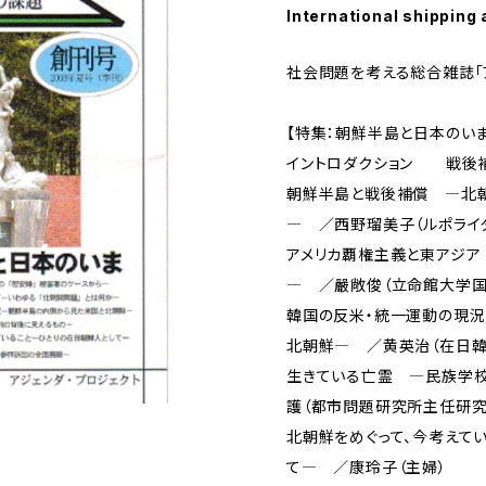
International shipping 
社会問題を考える総合雑誌「ア
【特集：朝鮮半島と日本のいま
イントロダクション 戦
朝鮮半島と戦後補償 ―北朝
― ／西野瑠美子（ルポライ
アメリカ覇権主義と東アジア
― ／嚴敞俊（立命館大学
韓国の反米・統一運動の現
北朝鮮― ／黄英治（在日韓
生きている亡霊 ―民族学
護（都市問題研究所主任研究
北朝鮮をめぐって、今考えて
て― ／康玲子（主婦）