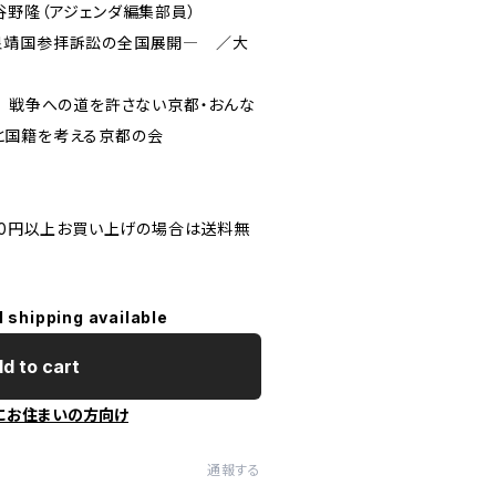
谷野隆（アジェンダ編集部員）
泉靖国参拝訴訟の全国展開― ／大
 戦争への道を許さない京都・おんな
国籍を考える京都の会
500円以上お買い上げの場合は送料無
l shipping available
d to cart
にお住まいの方向け
通報する