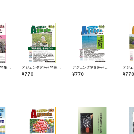
（特集：
アジェンダ91号（特集：
アジェンダ第89号（特
アジェ
「原発回帰」を許さない）
集：「戦後80年」に向き
戦争す
¥770
¥770
¥77
合う）
「民主