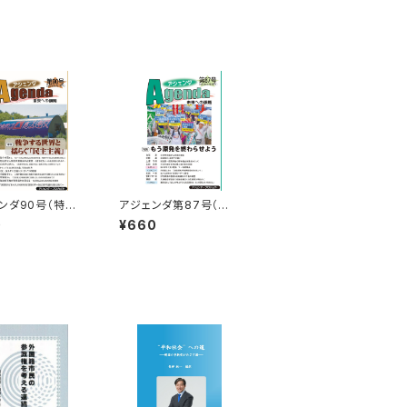
ンダ90号（特集：
アジェンダ第87号（特
る世界と揺らぐ
集：もう原発を終わらせ
0
¥660
主義」）
よう）