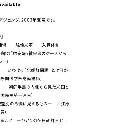
available
ジェンダ」2003年夏号です。
】
後補償 駐韓米軍 入管体制
鮮の「慰安婦」被害者のケースから
ター）
 ―いわゆる「北朝鮮問題」とは何か
国際関係学部常勤講師）
況 ―朝鮮半島の内側から見た米国と
国民主統一連合）
校差別の背後に見えるもの― ／江原
員）
いること ―ひとりの在日朝鮮人とし