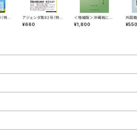
号（特
アジェンダ第82号（特
＜増補版＞沖縄戦に動
外国
豪雨災
集：持続可能な経済・社
員された朝鮮人 ―軍
考え
¥660
¥1,800
¥55
会とは？）
人・軍属を中心にして―