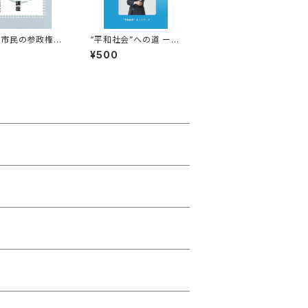
籍市民の参政権を
“平和社会”への道 ー韓
る連続講座
国の革新党がめざす国
0
¥500
ー