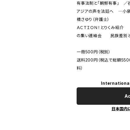
有事法制と「朝鮮有事」 ／
アジアの声を法廷へ ―小
橋さゆり（弁護士）
ＡＣＴＩＯＮ！とりくみ紹介
の集い連絡会 民族差別と
一冊500円（税別）
送料200円（税込で総額5
料）
Internationa
Ad
日本国内