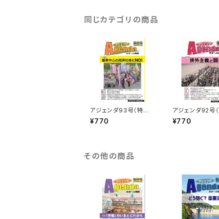
同じカテゴリの商品
アジェンダ93号（特集：
アジェンダ92号
軍事中心の経済社会に
排外主義と闘う）
¥770
¥770
NO!）
その他の商品