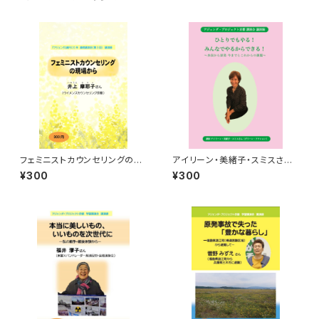
フェミニストカウンセリングの現
アイリーン・美緒子・スミスさ
場から 季刊『アジェンダ』創刊
ん 講演録 ひとりでもやる！
¥300
¥300
20年連続講演会（第3回）講演
みんなでやるからできる！ ―水
録
俣から原発 今までとこれから
の課題―