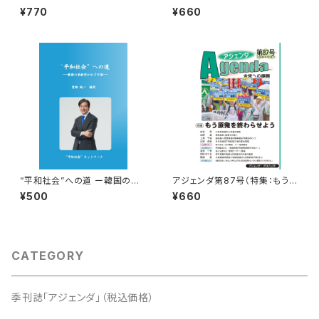
帰」を許さない）
ル化の功罪）
¥770
¥660
“平和社会”への道 ー韓国の革
アジェンダ第87号（特集：もう原
新党がめざす国ー
発を終わらせよう）
¥500
¥660
CATEGORY
季刊誌「アジェンダ」（税込価格）