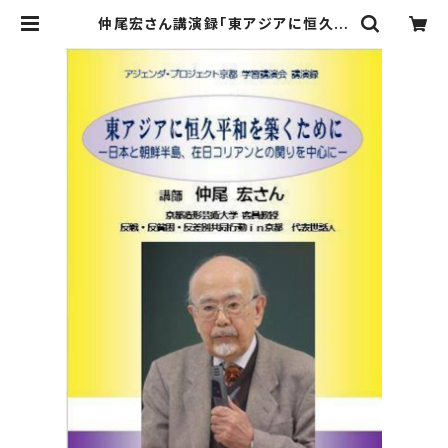
仲尾宏さん講演録「東アジアに恒久平
和を築くために ―日本と朝鮮半島、在
日コリアンとの関りを中心に―」 | ア
ジェンダ・プロジェクト online sho
p