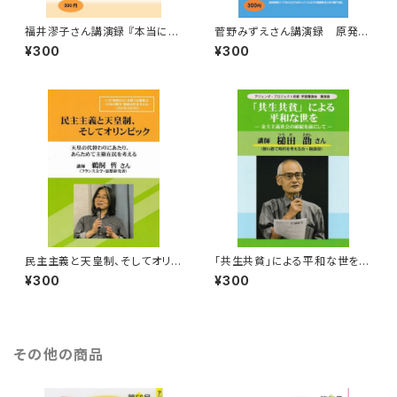
福井漻子さん講演録 『本当に美
菅野みずえさん講演録 原発事
しいもの、いいものを次世代に
故で失った「豊かな暮らし」
¥300
¥300
―私の戦争・戦後体験から―』
民主主義と天皇制、そしてオリン
「共生共貧」による平和な世を
ピック（鵜飼哲さん講演録）
―金主主義社会の破綻を前にし
¥300
¥300
て―（槌田劭さん講演録）
その他の商品