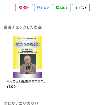
保存
シェア
LINE
ポスト
最近チェックした商品
仲尾宏さん講演録「東アジアに
恒久平和を築くために ―日本と
¥300
朝鮮半島、在日コリアンとの関り
を中心に―」
同じカテゴリの商品