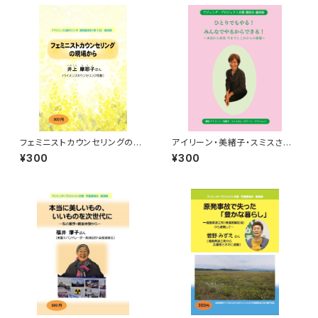
フェミニストカウンセリングの現
アイリーン・美緒子・スミスさ
場から 季刊『アジェンダ』創刊
ん 講演録 ひとりでもやる！
¥300
¥300
20年連続講演会（第3回）講演
みんなでやるからできる！ ―水
録
俣から原発 今までとこれから
の課題―