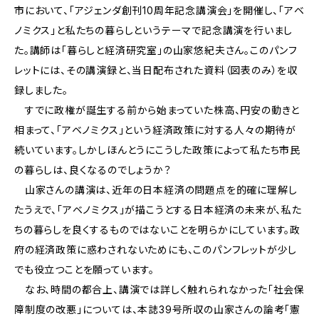
市において、「アジェンダ創刊10周年記念講演会」を開催し、「アベ
ノミクス」と私たちの暮らしというテーマで記念講演を行いまし
た。講師は「暮らしと経済研究室」の山家悠紀夫さん。このパンフ
レットには、その講演録と、当日配布された資料（図表のみ）を収
録しました。
すでに政権が誕生する前から始まっていた株高、円安の動きと
相まって、「アベノミクス」という経済政策に対する人々の期待が
続いています。しかしほんとうにこうした政策によって私たち市民
の暮らしは、良くなるのでしょうか？
山家さんの講演は、近年の日本経済の問題点を的確に理解し
たうえで、「アベノミクス」が描こうとする日本経済の未来が、私た
ちの暮らしを良くするものではないことを明らかにしています。政
府の経済政策に惑わされないためにも、このパンフレットが少し
でも役立つことを願っています。
なお、時間の都合上、講演では詳しく触れられなかった「社会保
障制度の改悪」については、本誌39号所収の山家さんの論考「憲