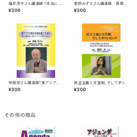
福井漻子さん講演録 『本当に美
菅野みずえさん講演録 原発事
しいもの、いいものを次世代に
故で失った「豊かな暮らし」
¥300
¥300
―私の戦争・戦後体験から―』
仲尾宏さん講演録「東アジアに
民主主義と天皇制、そしてオリン
恒久平和を築くために ―日本と
ピック（鵜飼哲さん講演録）
¥300
¥300
朝鮮半島、在日コリアンとの関り
を中心に―」
その他の商品