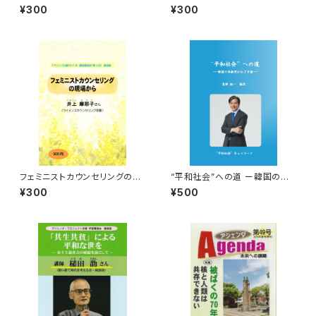
ピック（鵜飼哲さん講演録）
¥300
¥300
フェミニストカウンセリングの現
“平和社会”への道 ー韓国の革
場から 季刊『アジェンダ』創刊
新党がめざす国ー
¥300
¥500
20年連続講演会（第3回）講演
録