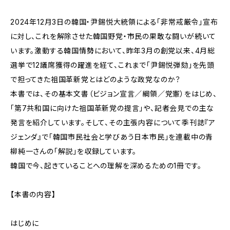
2024年12月3日の韓国・尹錫悦大統領による「非常戒厳令」宣布
に対し、これを解除させた韓国野党・市民の果敢な闘いが続いて
います。激動する韓国情勢において、昨年3月の創党以来、4月総
選挙で12議席獲得の躍進を経て、これまで「尹錫悦弾劾」を先頭
で担ってきた祖国革新党とはどのような政党なのか？
本書では、その基本文書（ビジョン宣言／綱領／党憲）をはじめ、
「第7共和国に向けた祖国革新党の提言」や、記者会見での主な
発言を紹介しています。そして、その主張内容について季刊誌『ア
ジェンダ』で「韓国市民社会と学びあう日本市民」を連載中の青
柳純一さんの「解説」を収録しています。
韓国で今、起きていることへの理解を深めるための1冊です。
【本書の内容】
はじめに