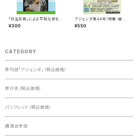
「共生共貧」による平和な世を
アジェンダ第49号（特集：被ばく
―金主主義社会の破綻を前にし
の70年 核と人類は共存でき
¥300
¥550
て―（槌田劭さん講演録）
ない）
CATEGORY
季刊誌「アジェンダ」（税込価格）
単行本（税込価格）
パンフレット（税込価格）
講演会参加