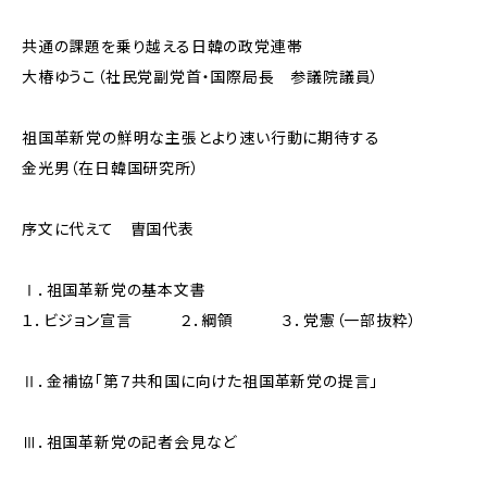
共通の課題を乗り越える日韓の政党連帯
大椿ゆうこ（社民党副党首・国際局長 参議院議員）
祖国革新党の鮮明な主張とより速い行動に期待する
金光男（在日韓国研究所）
序文に代えて 曺国代表
Ⅰ．祖国革新党の基本文書
１．ビジョン宣言 ２．綱領 ３．党憲（一部抜粋）
Ⅱ．金補協「第７共和国に向けた祖国革新党の提言」
Ⅲ．祖国革新党の記者会見など