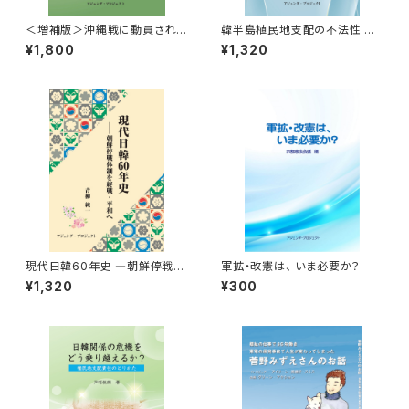
＜増補版＞沖縄戦に動員された
韓半島植民地支配の不法性 —
朝鮮人 ―軍人・軍属を中心に
大韓帝国中立宣言と「不法強
¥1,800
¥1,320
して―
占」—
現代日韓60年史 ―朝鮮停戦体
軍拡・改憲は、 いま必要か？
制を終戦・平和へ
¥1,320
¥300