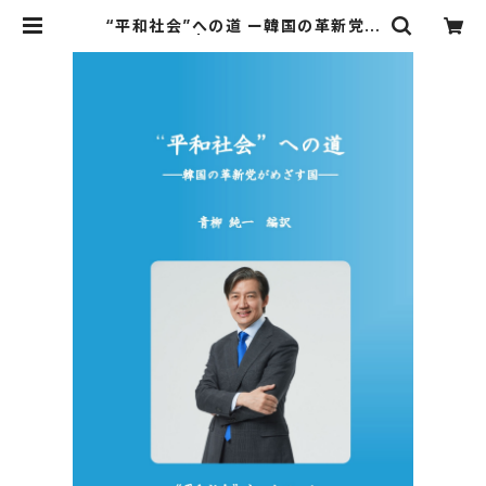
“平和社会”への道 ー韓国の革新党が
めざす国ー | アジェンダ・プロジェク
ト online shop