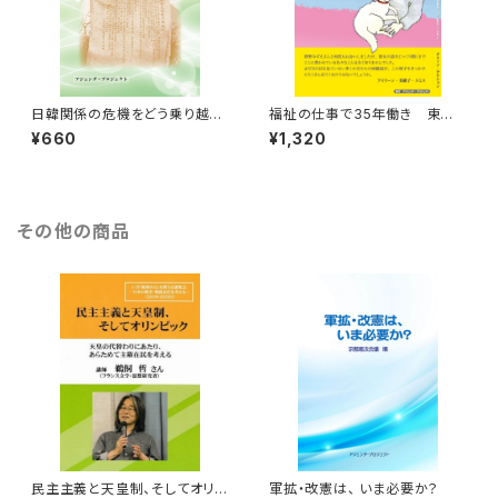
日韓関係の危機をどう乗り越え
福祉の仕事で35年働き 東電
るか？ ー植民地支配責任のとり
の原発事故で人生が変わってし
¥660
¥1,320
かたー
まった 菅野みずえさんのお話
その他の商品
民主主義と天皇制、そしてオリン
軍拡・改憲は、 いま必要か？