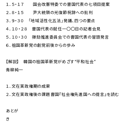
１．５・１７ 国会改憲特委での曺国代表の七項目提案
２．８・１５ 尹大統領の光復節祝辞への批判
３．９・３０ 「地域活性化五法」発議、四つの要点
４．１０・２８ 曺国代表の就任一〇〇日の記者会見
５．１０・３０ 弾劾推進委員会での曺国代表の冒頭発言
６．祖国革新党の創党前後からの歩み
【解説】 韓国の祖国革新党がめざす“平和社会”
青柳純一
１．文在寅政権期の成果
２．文在寅政権後の課題――曺国『社会権先進国への提言』を読む
あとが
き